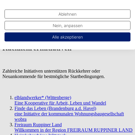
Stadt Brandenburg an der Havel
Lotsendienst für Existenzgründerinnen und Existenzgründer
Existenzgründung und Unternehmensnachfolge
Ablehnen
Die Wirtschaftsförderung Brandenburg hilft, unterstützt und
berät
Nein, anpassen
IHK Potsdam
Antworten auf Gründerfragen in Westbrandenburg
Alle akzeptieren
Rückkehrerinitiativen
Zahlreiche Initiativen unterstützen Rückkehrer oder
Neuankommende für bestmögliche Startbedingungen.
elblandwerker* (Wittenberge)
Eine Kooperative für Arbeit, Leben und Wandel
Finde das Leben (Brandenburg a.d. Havel)
eine Initiative der kommunalen Wohnungsbaugesellschaft
wobra
Freiraum Ruppiner Land
Willkommen in der Region FREIRAUM RUPPINER LAND