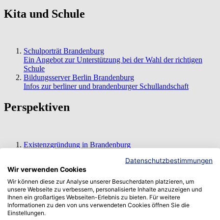
Kita und Schule
Schulporträt Brandenburg
Ein Angebot zur Unterstützung bei der Wahl der richtigen
Schule
Bildungsserver Berlin Brandenburg
Infos zur berliner und brandenburger Schullandschaft
Perspektiven
Existenzgründung in Brandenburg
Zahlreiche Infos und Anlaufstellen im Fachkräfteportal
Datenschutzbestimmungen
Brandenburg
Wir verwenden Cookies
Existenzgründung und Unternehmensnachfolge im Handwerk
Die Handwerkskammer Potsdam berät und begleitet
Wir können diese zur Analyse unserer Besucherdaten platzieren, um
Gründungswillige
unsere Webseite zu verbessern, personalisierte Inhalte anzuzeigen und
Ihnen ein großartiges Webseiten-Erlebnis zu bieten. Für weitere
Wirtschaftsregion Westbrandenburg
Informationen zu den von uns verwendeten Cookies öffnen Sie die
Unterstützung, Informationen und Lotsendienste für
Einstellungen.
Existenzgründer