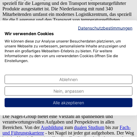
speziell für die Lagerung und den Transport temperaturgeführter
Produkte ausgestattet ist. Die Niederlassung mit rund 340
Mitarbeitenden umfasst ein modernes Logistikzentrum, das speziell
für die Lagerung und den Transport von temperaturgeführten
Produkten ausgestattet ist.
Datenschutzbestimmungen
Wir verwenden Cookies
Die Dienstleistungen für die Kunden umfassen unter anderem die
Lagerung und Distribution von Lebensmitteln, Kommissionierung,
Wir können diese zur Analyse unserer Besucherdaten platzieren, um
unsere Webseite zu verbessern, personalisierte Inhalte anzuzeigen und
Verpackung und Etikettierung sowie spezielle Lösungen für die
Ihnen ein großartiges Webseiten-Erlebnis zu bieten. Für weitere
Kühl- und Tiefkühllogistik.
Informationen zu den von uns verwendeten Cookies öffnen Sie die
Einstellungen.
©
Nagel-Group
Ablehnen
Die Nagel-Group beschäftigt mehr als 11.500 Mitarbeiterinnen und
Mitarbeiter und steht für
EMPOWER
. Jeder einzelne Mitarbeiter ist
Nein, anpassen
wichtig für das Unternehmen, denn er lebt täglich das Motto: Neues
wagen, über sich hinauswachsen, Verantwortung übernehmen und
Alle akzeptieren
dabei neue Maßstäbe setzen.
Die Nagel-Group bietet eine Vielzahl an spannenden und
verantwortungsvollen Aufgaben und Perspektiven in allen
Bereichen. Von der
Ausbildung
zum
dualen Studium
bis zur
Fach-
und Führungskarriere
- bei Nagel ist jeder gut aufgehoben. Der Weg